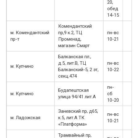
20,
обед
14-15
Комендантский
м. Комендантский
пр,9 к.2, ТЦ
пн-вс
пр-т
Променад,
10-21
магазин Смарт
Балканская пл.,
д.5, лит.В, ТЦ
пн-вс
м. Купчино
Балканский-5, 2 эт,
10-22
секц.474
пн-
Будапештская
м. Купчино
сб
улица 94/41 лит.А
10-20
Заневский пр, д65,
пн-вс
м. Ладожская
к.5, лит.А ТК
10-21
«Платформа»
Трамвайный пр,