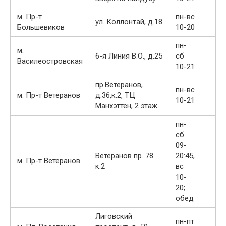
м. Пр-т
пн-вс
ул. Коллонтай, д.18
Большевиков
10-20
пн-
м.
6-я Линия В.О., д.25
сб
Василеостровская
10-21
пр.Ветеранов,
пн-вс
м. Пр-т Ветеранов
д.36,к.2, ТЦ
10-21
Манхэттен, 2 этаж
пн-
сб
09-
Ветеранов пр. 78
20:45,
м. Пр-т Ветеранов
к.2
вс
10-
20;
обед
Лиговский
пн-пт