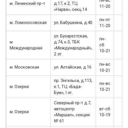
пн-вс
м. Ленинский пр-т
д.17, к.2, ТЦ
11-20
«Нарва», секц.14
пн-пт
м. Ломоносовская
ул. Бабушкина, д.40
11-20
ул. Бухарестская,
пн-
м.
д.74, к.3, ТБК
сб
Международная
«Международный»,
10-21
2 эт.
пн-вс
м. Московская
ул. Алтайская, д.16
10-21
пр. Энгельса, д.113,
пн-вс
м. Озерки
к.1, ТЦ «Бада-
10-21
Бум», I эт.
Северный пр-т д.7,
автоцентр
вт-сб
м. Озерки
«Маршал», секция
10-19
№ 61