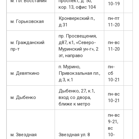
м. Пл. Восстания
проспект, д. 50,
10-19
кор. 13, офис 104
Кронверкский п.,
пн-пт
м. Горьковская
д.31
11-20
пр. Просвещения,
м. Гражданский
д87, к1, «Северо-
пн-вс
пр-т
Муринский ун-г», 2
11-20
эт, направо
п. Мурино,
пн-
м. Девяткино
Привокзальная пл.,
сб
д.3, к.1
10-21
Дыбенко, 27, к.1,
пн-вс
м. Дыбенко
вход со двора,
10-21
ближе к метро
пн-вс
9-21,
вс
м. Звездная
Звездная ул. 8
10-