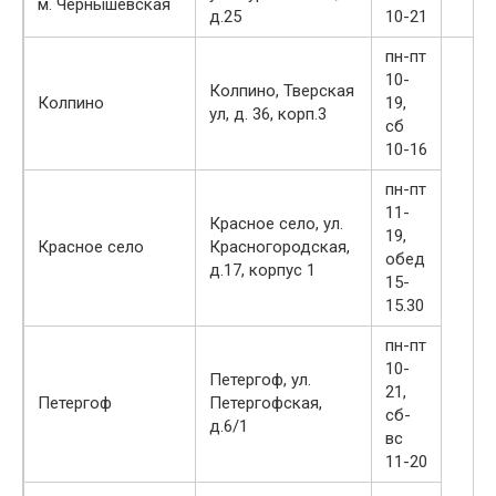
м. Чернышевская
д.25
10-21
пн-пт
10-
Колпино, Тверская
Колпино
19,
ул, д. 36, корп.3
сб
10-16
пн-пт
11-
Красное село, ул.
19,
Красное село
Красногородская,
обед
д.17, корпус 1
15-
15.30
пн-пт
10-
Петергоф, ул.
21,
Петергоф
Петергофская,
сб-
д.6/1
вс
11-20