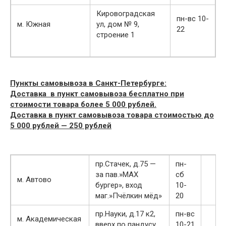
Кировоградская
пн-вс 10-
м. Южная
ул, дом № 9,
22
строение 1
Пункты самовывоза в Санкт-Петербурге:
Доставка в пункт самовывоза бесплатно при
стоимости товара более 5 000 рублей.
Доставка в пункт самовывоза товара стоимостью до
5 000 рублей — 250 рублей
пр.Стачек, д.75 —
пн-
за пав.»MAX
сб
м. Автово
бургер», вход
10-
маг.»Пчёлкин мёд»
20
пр.Науки, д.17 к2,
пн-вс
м. Академическая
вверх по пандусу
10-21