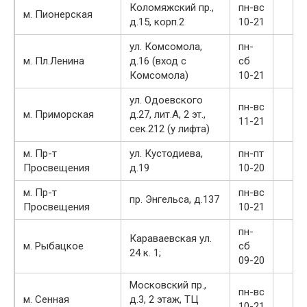
Коломяжский пр.,
пн-вс
м. Пионерская
д.15, корп.2
10-21
ул. Комсомола,
пн-
м. Пл.Ленина
д.16 (вход с
сб
Комсомола)
10-21
ул. Одоевского
пн-вс
м. Приморская
д.27, лит.А, 2 эт.,
11-21
сек.212 (у лифта)
м. Пр-т
ул. Кустодиева,
пн-пт
Просвещения
д.19
10-20
м. Пр-т
пн-вс
пр. Энгельса, д.137
Просвещения
10-21
пн-
Караваевская ул.
м. Рыбацкое
сб
24 к. 1;
09-20
Московский пр.,
пн-вс
м. Сенная
д.3, 2 этаж, ТЦ
10-21