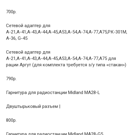
700р.
Сетевой адаптер для
А-21,А-41,А-43,А-44,А-45,А53,А-54,А-74,А-77,А75,РК-301М,
А-36, G-45
Сетевой адаптер для
А-21,А-41,А-43,А-44,А-45,А53,А-54,А-74,А-77,А75 для
рации Аргут (для комплекта требуется з/у типа «стакан»)
790р.
Гарнитура для радиостанции Midland MA28-L
Двуштырьковый разъем |
800р.
Гарнитура для радиостанции Midland MA28-G5