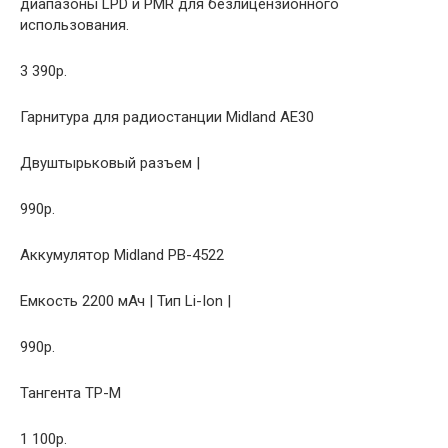
диапазоны LPD и PMR для безлицензионного
использования.
3 390р.
Гарнитура для радиостанции Midland AE30
Двуштырьковый разъем |
990р.
Аккумулятор Midland PB-4522
Емкость 2200 мАч | Тип Li-Ion |
990р.
Тангента TP-M
1 100р.