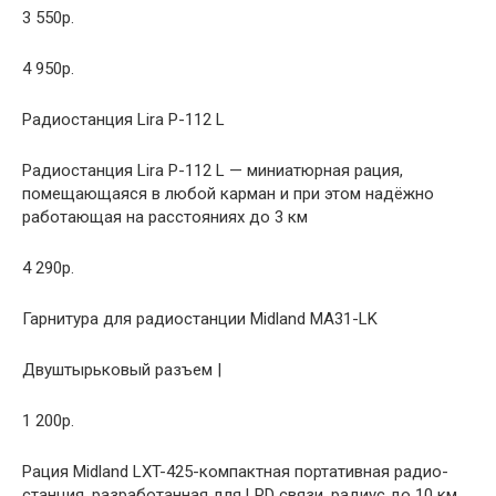
3 550р.
4 950р.
Радиостанция Lira P-112 L
Радиостанция Lira P-112 L — миниатюрная рация,
помещающаяся в любой карман и при этом надёжно
работающая на расстояниях до 3 км
4 290р.
Гарнитура для радиостанции Midland MA31-LK
Двуштырьковый разъем |
1 200р.
Рация Midland LXT-425-компактная портативная радио-
станция, разработанная для LPD связи, радиус до 10 км,